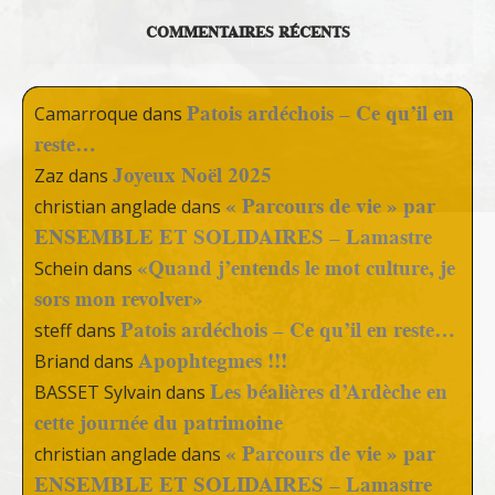
COMMENTAIRES RÉCENTS
Patois ardéchois – Ce qu’il en
Camarroque
dans
reste…
Joyeux Noël 2025
Zaz
dans
« Parcours de vie » par
christian anglade
dans
ENSEMBLE ET SOLIDAIRES – Lamastre
«Quand j’entends le mot culture, je
Schein
dans
sors mon revolver»
Patois ardéchois – Ce qu’il en reste…
steff
dans
Apophtegmes !!!
Briand
dans
Les béalières d’Ardèche en
BASSET Sylvain
dans
cette journée du patrimoine
« Parcours de vie » par
christian anglade
dans
ENSEMBLE ET SOLIDAIRES – Lamastre