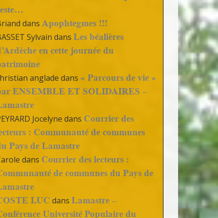
reste…
Apophtegmes !!!
Briand
dans
Les béalières
BASSET Sylvain
dans
d’Ardèche en cette journée du
patrimoine
« Parcours de vie »
hristian anglade
dans
par ENSEMBLE ET SOLIDAIRES –
Lamastre
Courrier des
PEYRARD Jocelyne
dans
lecteurs : Communauté de communes
du Pays de Lamastre
Courrier des lecteurs :
Carole
dans
Communauté de communes du Pays de
Lamastre
COSTE LUC
Lamastre –
dans
Conférence Université Populaire du