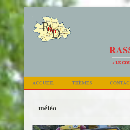
RAS
« LE CO
ACCUEIL
THÈMES
CONTAC
météo