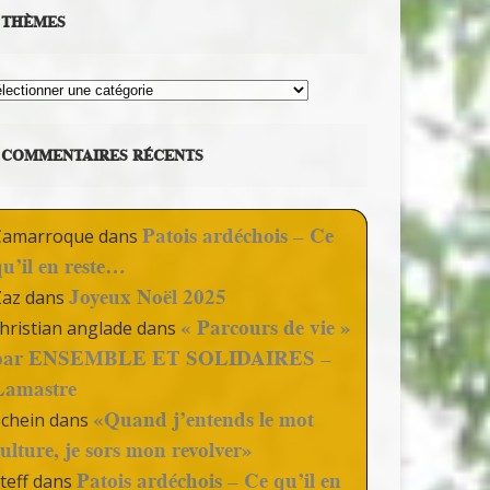
THÈMES
hèmes
COMMENTAIRES RÉCENTS
Patois ardéchois – Ce
Camarroque
dans
qu’il en reste…
Joyeux Noël 2025
Zaz
dans
« Parcours de vie »
hristian anglade
dans
par ENSEMBLE ET SOLIDAIRES –
Lamastre
«Quand j’entends le mot
Schein
dans
culture, je sors mon revolver»
Patois ardéchois – Ce qu’il en
teff
dans