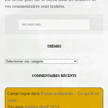
vos commentaires sont traitées
.
THÈMES
Thèmes
COMMENTAIRES RÉCENTS
Patois ardéchois – Ce qu’il en
Camarroque
dans
reste…
Joyeux Noël 2025
Zaz
dans