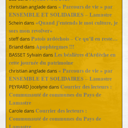
« Parcours de vie » par
christian anglade
dans
ENSEMBLE ET SOLIDAIRES – Lamastre
«Quand j’entends le mot culture, je
Schein
dans
sors mon revolver»
Patois ardéchois – Ce qu’il en reste…
steff
dans
Apophtegmes !!!
Briand
dans
Les béalières d’Ardèche en
BASSET Sylvain
dans
cette journée du patrimoine
« Parcours de vie » par
christian anglade
dans
ENSEMBLE ET SOLIDAIRES – Lamastre
Courrier des lecteurs :
PEYRARD Jocelyne
dans
Communauté de communes du Pays de
Lamastre
Courrier des lecteurs :
Carole
dans
Communauté de communes du Pays de
Lamastre