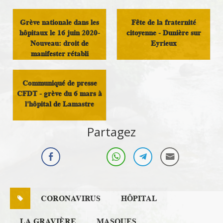
Initiatives Locales
Grève nationale dans les
Fête de la fraternité
hôpitaux le 16 juin 2020-
citoyenne - Dunière sur
Nouveau: droit de
Eyrieux
manifester rétabli
Initiatives Locales
Politique nationale
Communiqué de presse
CFDT - grève du 6 mars à
l'hôpital de Lamastre
Santé et solidarité
Partagez
CORONAVIRUS
HÔPITAL
LA GRAVIÈRE
MASQUES