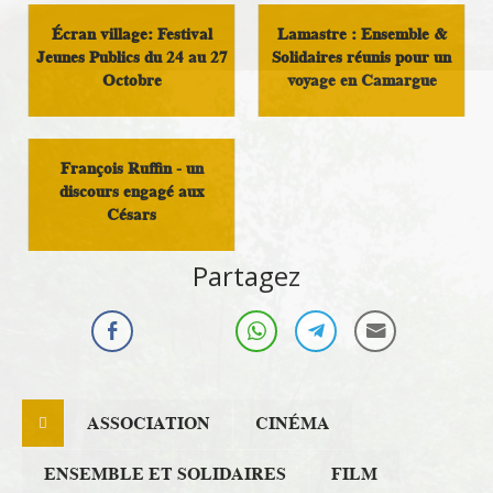
Écran village: Festival
Lamastre : Ensemble &
Jeunes Publics du 24 au 27
Solidaires réunis pour un
Octobre
voyage en Camargue
Loisirs
Vivre au pays
François Ruffin - un
discours engagé aux
Césars
Militant
Partagez
ASSOCIATION
CINÉMA
ENSEMBLE ET SOLIDAIRES
FILM