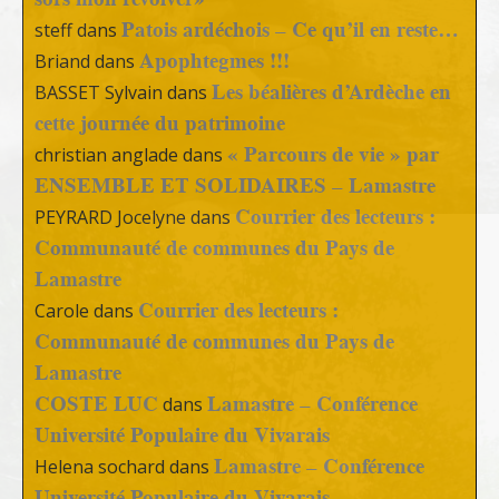
Patois ardéchois – Ce qu’il en reste…
steff
dans
Apophtegmes !!!
Briand
dans
Les béalières d’Ardèche en
BASSET Sylvain
dans
cette journée du patrimoine
« Parcours de vie » par
christian anglade
dans
ENSEMBLE ET SOLIDAIRES – Lamastre
Courrier des lecteurs :
PEYRARD Jocelyne
dans
Communauté de communes du Pays de
Lamastre
Courrier des lecteurs :
Carole
dans
Communauté de communes du Pays de
Lamastre
COSTE LUC
Lamastre – Conférence
dans
Université Populaire du Vivarais
Lamastre – Conférence
Helena sochard
dans
Université Populaire du Vivarais