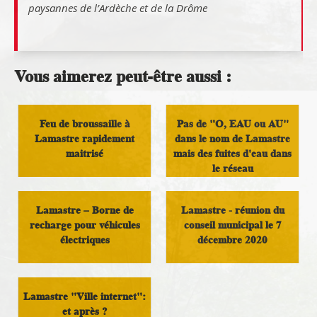
paysannes de l’Ardèche et de la Drôme
Vous aimerez peut-être aussi :
Feu de broussaille à
Pas de "O, EAU ou AU"
Lamastre rapidement
dans le nom de Lamastre
maitrisé
mais des fuites d'eau dans
le réseau
Infos Rassemblement
autour du Doux
Infos Rassemblement
Lamastre – Borne de
Lamastre - réunion du
autour du Doux
recharge pour véhicules
conseil municipal le 7
électriques
décembre 2020
Vivre au pays
Infos Rassemblement
autour du Doux
Lamastre "Ville internet":
et après ?