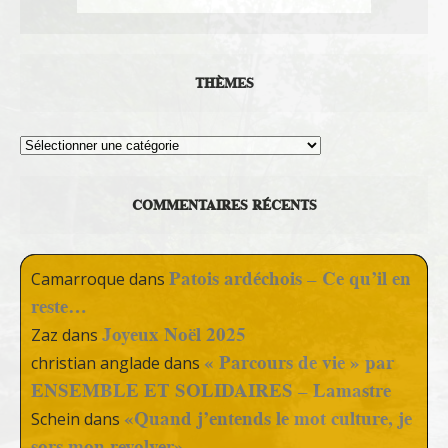
THÈMES
Thèmes
COMMENTAIRES RÉCENTS
Patois ardéchois – Ce qu’il en
Camarroque
dans
reste…
Joyeux Noël 2025
Zaz
dans
« Parcours de vie » par
christian anglade
dans
ENSEMBLE ET SOLIDAIRES – Lamastre
«Quand j’entends le mot culture, je
Schein
dans
sors mon revolver»