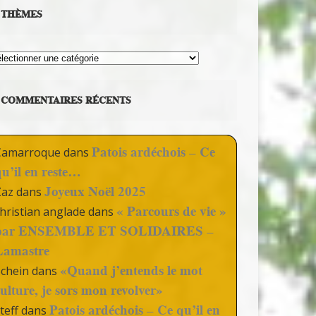
THÈMES
hèmes
COMMENTAIRES RÉCENTS
Patois ardéchois – Ce
Camarroque
dans
qu’il en reste…
Joyeux Noël 2025
Zaz
dans
« Parcours de vie »
hristian anglade
dans
par ENSEMBLE ET SOLIDAIRES –
Lamastre
«Quand j’entends le mot
Schein
dans
culture, je sors mon revolver»
Patois ardéchois – Ce qu’il en
teff
dans