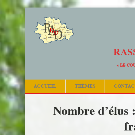
RAS
« LE CO
ACCUEIL
THÈMES
CONTAC
Nombre d’élus : 
fr