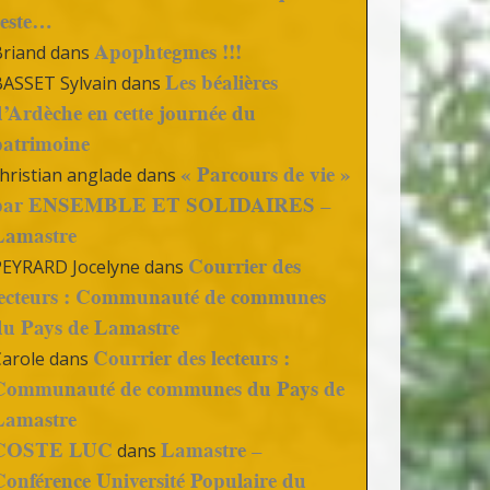
reste…
Apophtegmes !!!
Briand
dans
Les béalières
BASSET Sylvain
dans
d’Ardèche en cette journée du
patrimoine
« Parcours de vie »
hristian anglade
dans
par ENSEMBLE ET SOLIDAIRES –
Lamastre
Courrier des
PEYRARD Jocelyne
dans
lecteurs : Communauté de communes
du Pays de Lamastre
Courrier des lecteurs :
Carole
dans
Communauté de communes du Pays de
Lamastre
COSTE LUC
Lamastre –
dans
Conférence Université Populaire du