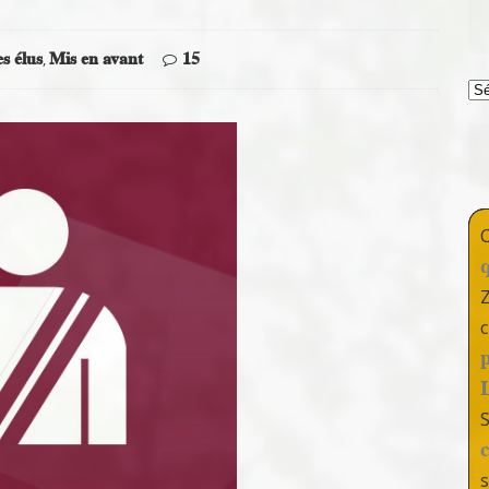
s élus
Mis en avant
15
,
T
c
s