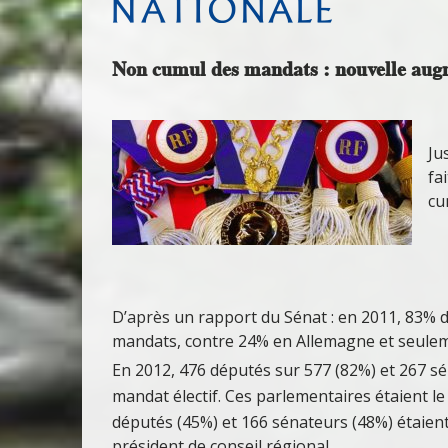
Non cumul des mandats : nouvelle aug
Ju
fa
cu
D’après un rapport du Sénat : en 2011, 83% 
mandats, contre 24% en Allemagne et seule
En 2012, 476 députés sur 577 (82%) et 267 s
mandat
électif. Ces parlementaires étaient le 
députés (45%) et 166 sénateurs (48%) étaient 
président de conseil régional.