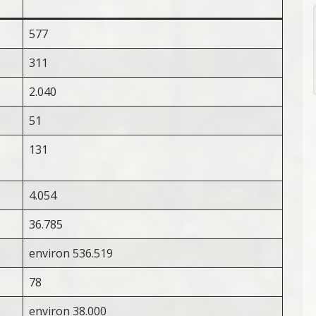
577
311
2.040
51
131
4.054
36.785
environ 536.519
78
environ 38.000