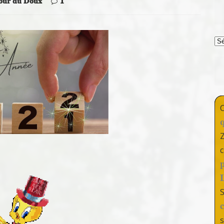
tour du Doux
1
T
c
s