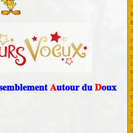
c
ssemblement
A
utour du
D
oux