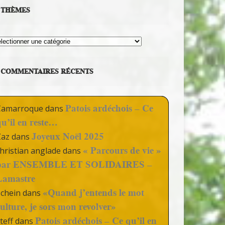
THÈMES
hèmes
COMMENTAIRES RÉCENTS
Patois ardéchois – Ce
Camarroque
dans
qu’il en reste…
Joyeux Noël 2025
Zaz
dans
« Parcours de vie »
hristian anglade
dans
par ENSEMBLE ET SOLIDAIRES –
Lamastre
«Quand j’entends le mot
Schein
dans
culture, je sors mon revolver»
Patois ardéchois – Ce qu’il en
teff
dans