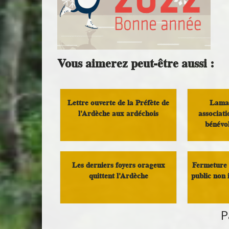
Vous aimerez peut-être aussi :
Lettre ouverte de la Préfète de
Lamas
l'Ardèche aux ardéchois
associati
bénévol
Infos Rassemblement autour du
Doux
Infos Ras
Les derniers foyers orageux
Fermeture 
quittent l'Ardèche
public non 
Infos Rassemblement autour du
P
Doux
Infos Ras