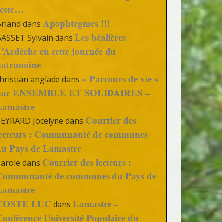
reste…
Apophtegmes !!!
Briand
dans
Les béalières
BASSET Sylvain
dans
d’Ardèche en cette journée du
patrimoine
« Parcours de vie »
hristian anglade
dans
par ENSEMBLE ET SOLIDAIRES –
Lamastre
Courrier des
PEYRARD Jocelyne
dans
lecteurs : Communauté de communes
du Pays de Lamastre
Courrier des lecteurs :
Carole
dans
Communauté de communes du Pays de
Lamastre
COSTE LUC
Lamastre –
dans
Conférence Université Populaire du