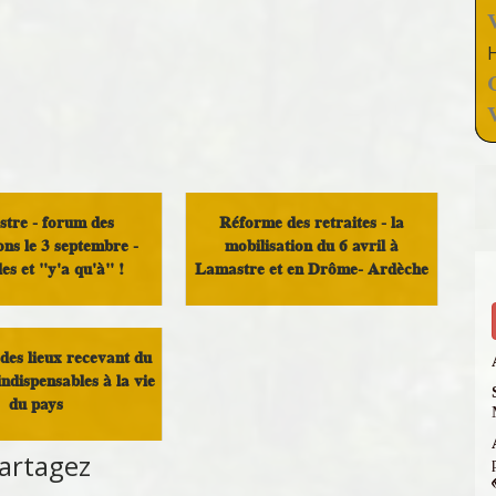
tre - forum des
Réforme des retraites - la
ons le 3 septembre -
mobilisation du 6 avril à
es et "y'a qu'à" !
Lamastre et en Drôme- Ardèche
semblement autour du
Infos Rassemblement autour du
Doux
Doux
des lieux recevant du
indispensables à la vie
du pays
artagez
semblement autour du
Doux