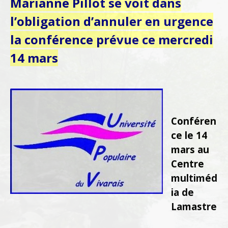
Marianne Pillot se voit dans
l’obligation d’annuler en urgence
la conférence prévue ce mercredi
14 mars
Conféren
ce le 14
mars au
Centre
multiméd
ia de
Lamastre