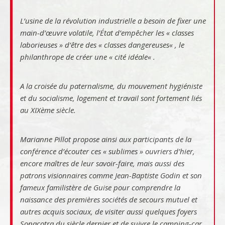
L’usine de la révolution industrielle a besoin de fixer une
main-d’œuvre volatile, l’État d’empêcher les «
classes
laborieuses
» d’être des «
classes
dangereuses
« , le
philanthrope de créer une «
cité idéale
« .
A la croisée du paternalisme, du mouvement hygiéniste
et du socialisme, logement et travail sont fortement liés
au XIXème siècle.
Marianne Pillot propose ainsi aux participants de la
conférence d’écouter ces « sublimes » ouvriers d’hier,
encore maîtres de leur savoir-faire, mais aussi des
patrons visionnaires comme Jean-Baptiste Godin et son
fameux familistère de Guise pour comprendre la
naissance des premières sociétés de secours mutuel et
autres acquis sociaux, de visiter aussi quelques foyers
Sonacotra du siècle dernier et de suivre le camping-car