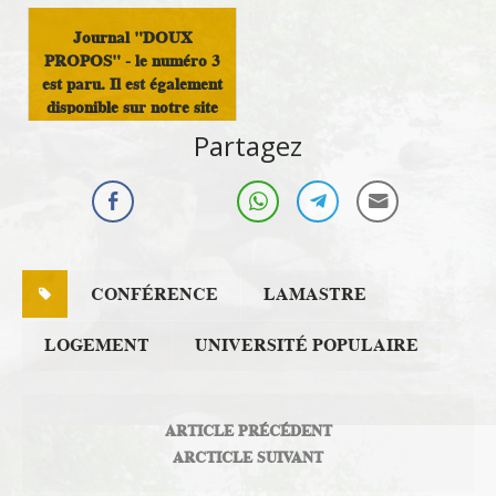
Journal "DOUX
PROPOS" - le numéro 3
est paru. Il est également
disponible sur notre site
Partagez
Infos Rassemblement
autour du Doux
CONFÉRENCE
LAMASTRE
LOGEMENT
UNIVERSITÉ POPULAIRE
ARTICLE PRÉCÉDENT
ARCTICLE SUIVANT