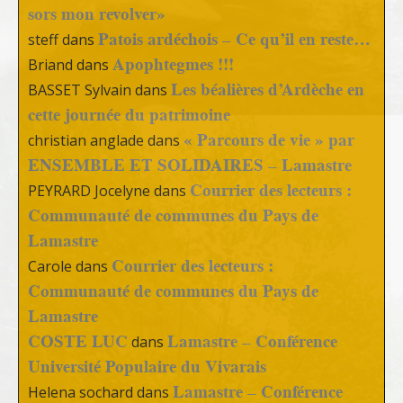
sors mon revolver»
Patois ardéchois – Ce qu’il en reste…
steff
dans
Apophtegmes !!!
Briand
dans
Les béalières d’Ardèche en
BASSET Sylvain
dans
cette journée du patrimoine
« Parcours de vie » par
christian anglade
dans
ENSEMBLE ET SOLIDAIRES – Lamastre
Courrier des lecteurs :
PEYRARD Jocelyne
dans
Communauté de communes du Pays de
Lamastre
Courrier des lecteurs :
Carole
dans
Communauté de communes du Pays de
Lamastre
COSTE LUC
Lamastre – Conférence
dans
Université Populaire du Vivarais
Lamastre – Conférence
Helena sochard
dans