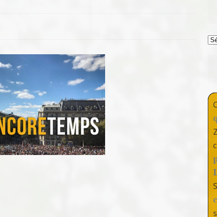
T
c
s