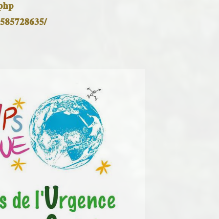
.php
1585728635/