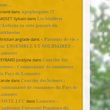
reste…
Apophtegmes !!!
Briand
dans
Les béalières
BASSET Sylvain
dans
d’Ardèche en cette journée du
patrimoine
« Parcours de vie »
hristian anglade
dans
par ENSEMBLE ET SOLIDAIRES –
Lamastre
Courrier des
PEYRARD Jocelyne
dans
lecteurs : Communauté de communes
du Pays de Lamastre
Courrier des lecteurs :
Carole
dans
Communauté de communes du Pays de
Lamastre
COSTE LUC
Lamastre –
dans
Conférence Université Populaire du