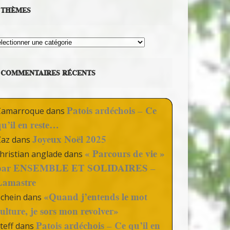
THÈMES
hèmes
COMMENTAIRES RÉCENTS
Patois ardéchois – Ce
Camarroque
dans
qu’il en reste…
Joyeux Noël 2025
Zaz
dans
« Parcours de vie »
hristian anglade
dans
par ENSEMBLE ET SOLIDAIRES –
Lamastre
«Quand j’entends le mot
Schein
dans
culture, je sors mon revolver»
Patois ardéchois – Ce qu’il en
teff
dans