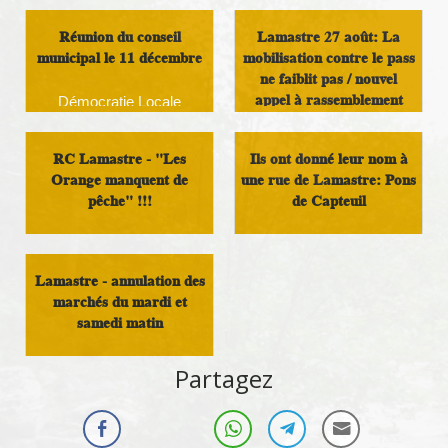
Réunion du conseil
Lamastre 27 août: La
municipal le 11 décembre
mobilisation contre le pass
ne faiblit pas / nouvel
appel à rassemblement
Démocratie Locale
Militant
RC Lamastre - "Les
Ils ont donné leur nom à
Orange manquent de
une rue de Lamastre: Pons
pêche" !!!
de Capteuil
Sport
Histoire et Patrimoine
Lamastre - annulation des
marchés du mardi et
samedi matin
Vivre au pays
Partagez