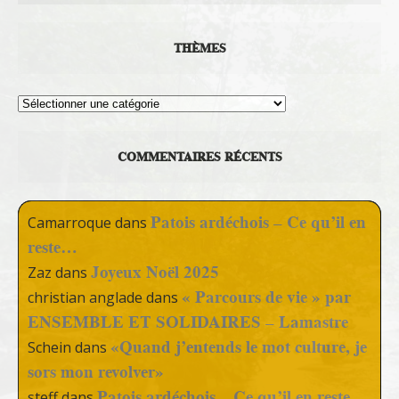
THÈMES
Thèmes
COMMENTAIRES RÉCENTS
Patois ardéchois – Ce qu’il en
Camarroque
dans
reste…
Joyeux Noël 2025
Zaz
dans
« Parcours de vie » par
christian anglade
dans
ENSEMBLE ET SOLIDAIRES – Lamastre
«Quand j’entends le mot culture, je
Schein
dans
sors mon revolver»
Patois ardéchois – Ce qu’il en reste…
steff
dans