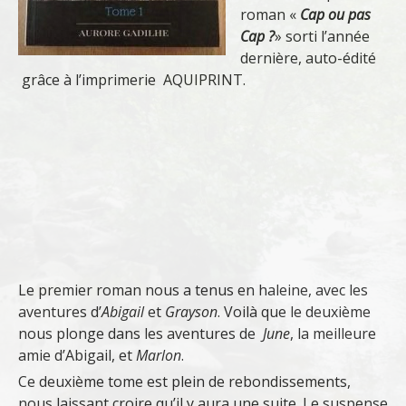
roman «
Cap ou pas
Cap ?
» sorti l’année
dernière, auto-édité
grâce à l’imprimerie AQUIPRINT.
Le premier roman nous a tenus en haleine, avec les
aventures d’
Abigail
et
Grayson
. Voilà que le deuxième
nous plonge dans les aventures de
June
, la meilleure
amie d’Abigail, et
Marlon
.
Ce deuxième tome est plein de rebondissements,
nous laissant croire qu’il y aura une suite. Le suspense