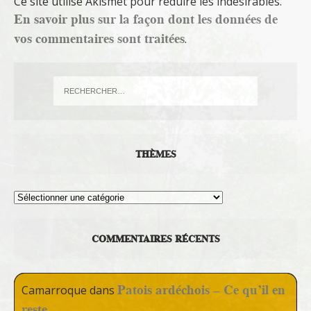
Ce site utilise Akismet pour réduire les indésirables.
En savoir plus sur la façon dont les données de
vos commentaires sont traitées
.
THÈMES
Thèmes
COMMENTAIRES RÉCENTS
Patois ardéchois – Ce qu’il en
Camarroque
dans
reste…