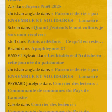
Joyeux Noël 2025
Zaz
dans
« Parcours de vie » par
christian anglade
dans
ENSEMBLE ET SOLIDAIRES – Lamastre
«Quand j’entends le mot culture, je
Schein
dans
sors mon revolver»
Patois ardéchois – Ce qu’il en reste…
steff
dans
Apophtegmes !!!
Briand
dans
Les béalières d’Ardèche en
BASSET Sylvain
dans
cette journée du patrimoine
« Parcours de vie » par
christian anglade
dans
ENSEMBLE ET SOLIDAIRES – Lamastre
Courrier des lecteurs :
PEYRARD Jocelyne
dans
Communauté de communes du Pays de
Lamastre
Courrier des lecteurs :
Carole
dans
Communauté de communes du Pays de