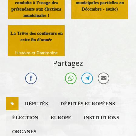
conduite à l’usage des
municipales partielles en
prétendants aux élections
Décembre - (suite)
municipales !
Démocratie Locale
Politique locale
La Trêve des confiseurs en
cette fin d'année
Histoire et Patrimoine
Partagez
DÉPUTÉS
DÉPUTÉS EUROPÉENS
ÉLECTION
EUROPE
INSTITUTIONS
ORGANES