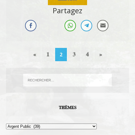
Partagez
«
1
3
4
»
2
THÈMES
Thèmes