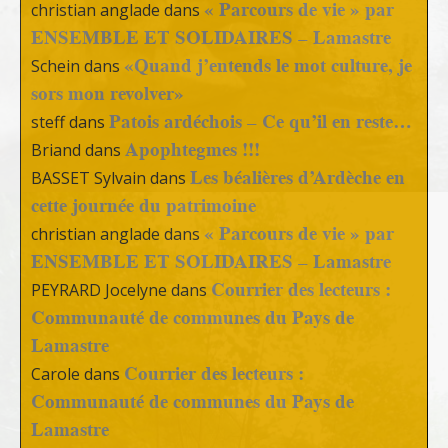
« Parcours de vie » par
christian anglade
dans
ENSEMBLE ET SOLIDAIRES – Lamastre
«Quand j’entends le mot culture, je
Schein
dans
sors mon revolver»
Patois ardéchois – Ce qu’il en reste…
steff
dans
Apophtegmes !!!
Briand
dans
Les béalières d’Ardèche en
BASSET Sylvain
dans
cette journée du patrimoine
« Parcours de vie » par
christian anglade
dans
ENSEMBLE ET SOLIDAIRES – Lamastre
Courrier des lecteurs :
PEYRARD Jocelyne
dans
Communauté de communes du Pays de
Lamastre
Courrier des lecteurs :
Carole
dans
Communauté de communes du Pays de
Lamastre