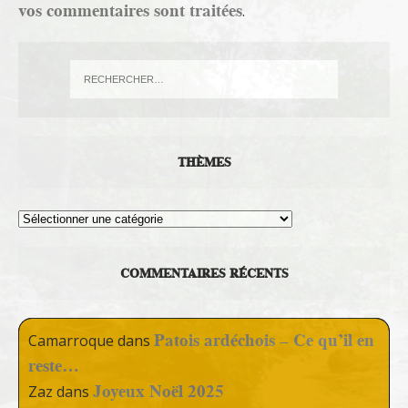
vos commentaires sont traitées
.
THÈMES
Thèmes
COMMENTAIRES RÉCENTS
Patois ardéchois – Ce qu’il en
Camarroque
dans
reste…
Joyeux Noël 2025
Zaz
dans