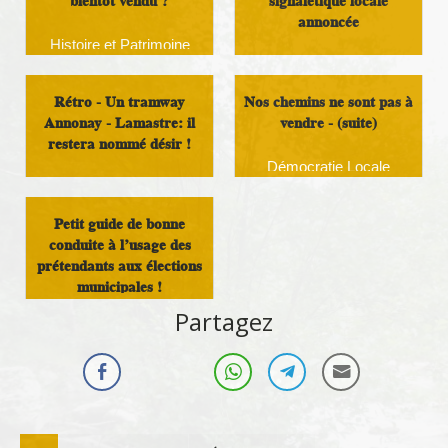
bientôt vendu ?
signalétique locale
annoncée
Histoire et Patrimoine
Travaux
Rétro - Un tramway
Nos chemins ne sont pas à
Annonay - Lamastre: il
vendre - (suite)
restera nommé désir !
Démocratie Locale
Histoire et Patrimoine
Petit guide de bonne
conduite à l’usage des
prétendants aux élections
municipales !
Partagez
Politique locale