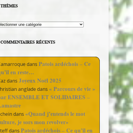
THÈMES
hèmes
COMMENTAIRES RÉCENTS
Patois ardéchois – Ce
Camarroque
dans
qu’il en reste…
Joyeux Noël 2025
Zaz
dans
« Parcours de vie »
hristian anglade
dans
par ENSEMBLE ET SOLIDAIRES –
Lamastre
«Quand j’entends le mot
Schein
dans
culture, je sors mon revolver»
Patois ardéchois – Ce qu’il en
teff
dans