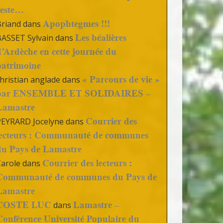
reste…
Apophtegmes !!!
Briand
dans
Les béalières
BASSET Sylvain
dans
d’Ardèche en cette journée du
patrimoine
« Parcours de vie »
hristian anglade
dans
par ENSEMBLE ET SOLIDAIRES –
Lamastre
Courrier des
PEYRARD Jocelyne
dans
lecteurs : Communauté de communes
du Pays de Lamastre
Courrier des lecteurs :
Carole
dans
Communauté de communes du Pays de
Lamastre
COSTE LUC
Lamastre –
dans
Conférence Université Populaire du