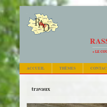
RAS
« LE CO
ACCUEIL
THÈMES
CONTAC
travaux