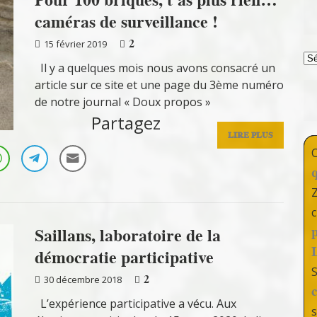
caméras de surveillance !
2
15 février 2019
T
Il y a quelques mois nous avons consacré un
article sur ce site et une page du 3ème numéro
de notre journal « Doux propos »
Partagez
LIRE PLUS
c
Saillans, laboratoire de la
démocratie participative
2
30 décembre 2018
L’expérience participative a vécu. Aux
s