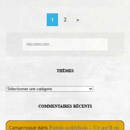
2
»
1
THÈMES
Thèmes
COMMENTAIRES RÉCENTS
Patois ardéchois – Ce qu’il en
Camarroque
dans