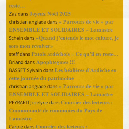
reste…
Joyeux Noël 2025
Zaz
dans
« Parcours de vie » par
christian anglade
dans
ENSEMBLE ET SOLIDAIRES – Lamastre
«Quand j’entends le mot culture, je
Schein
dans
sors mon revolver»
Patois ardéchois – Ce qu’il en reste…
steff
dans
Apophtegmes !!!
Briand
dans
Les béalières d’Ardèche en
BASSET Sylvain
dans
cette journée du patrimoine
« Parcours de vie » par
christian anglade
dans
ENSEMBLE ET SOLIDAIRES – Lamastre
Courrier des lecteurs :
PEYRARD Jocelyne
dans
Communauté de communes du Pays de
Lamastre
Courrier des lecteurs :
Carole
dans