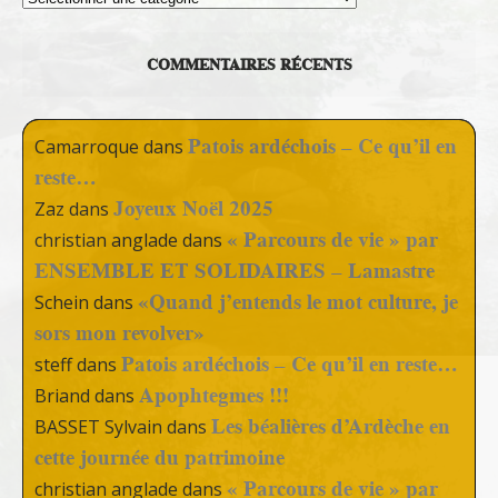
COMMENTAIRES RÉCENTS
Patois ardéchois – Ce qu’il en
Camarroque
dans
reste…
Joyeux Noël 2025
Zaz
dans
« Parcours de vie » par
christian anglade
dans
ENSEMBLE ET SOLIDAIRES – Lamastre
«Quand j’entends le mot culture, je
Schein
dans
sors mon revolver»
Patois ardéchois – Ce qu’il en reste…
steff
dans
Apophtegmes !!!
Briand
dans
Les béalières d’Ardèche en
BASSET Sylvain
dans
cette journée du patrimoine
« Parcours de vie » par
christian anglade
dans