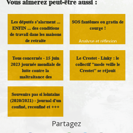
Vous aimerez peut-être aussi :
Les députés s’alarment ...
SOS fantômes ou gratin de
ENFIN ... des conditions
courge !
de travail dans les maisons
de retraite
Analyse et réflexion
Analyse et réflexion
Tous concernés - 15 juin
Le Crestet - Linky : le
2023 journée mondiale de
collectif "mode veille le
lutte contre la
Crestet" se réjouit
maltraitance des
personnes âgées
Analyse et réflexion
Souvenirs pas si lointains
Analyse et réflexion
(2020/2021) - journal d'un
confiné, reconfiné et +++
Analyse et réflexion
Partagez