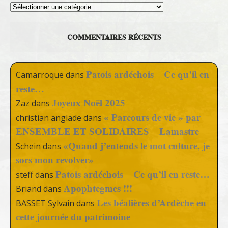
Thèmes
COMMENTAIRES RÉCENTS
Patois ardéchois – Ce qu’il en
Camarroque
dans
reste…
Joyeux Noël 2025
Zaz
dans
« Parcours de vie » par
christian anglade
dans
ENSEMBLE ET SOLIDAIRES – Lamastre
«Quand j’entends le mot culture, je
Schein
dans
sors mon revolver»
Patois ardéchois – Ce qu’il en reste…
steff
dans
Apophtegmes !!!
Briand
dans
Les béalières d’Ardèche en
BASSET Sylvain
dans
cette journée du patrimoine