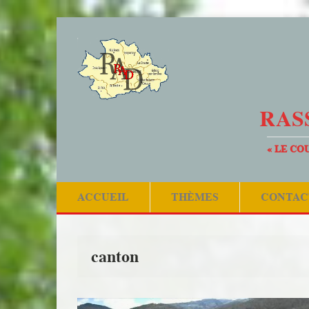
RAS
« LE CO
ACCUEIL
THÈMES
CONTAC
canton