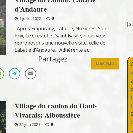
d’Andaure
0
7 juillet 2022
T
Après Empurany, Lafarre, Nozières, Saint
Prix, Le Crestet et Saint Basile, nous vous
reproposons une nouvelle visite, celle de
Labatie d’Andaure. Adhérente au
Partagez
LIRE PLUS
c
Village du canton du Haut-
Vivarais: Alboussière
0
22 juin 2021
s