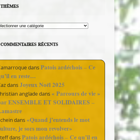
THÈMES
hèmes
COMMENTAIRES RÉCENTS
Patois ardéchois – Ce
Camarroque
dans
qu’il en reste…
Joyeux Noël 2025
Zaz
dans
« Parcours de vie »
hristian anglade
dans
par ENSEMBLE ET SOLIDAIRES –
Lamastre
«Quand j’entends le mot
Schein
dans
culture, je sors mon revolver»
Patois ardéchois – Ce qu’il en
teff
dans