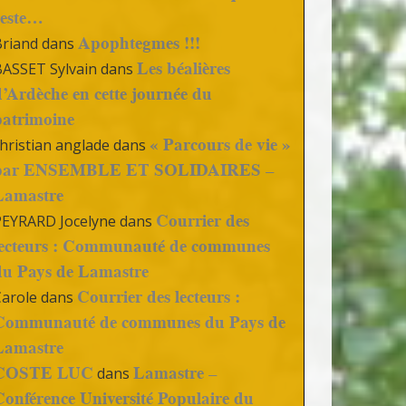
reste…
Apophtegmes !!!
Briand
dans
Les béalières
BASSET Sylvain
dans
d’Ardèche en cette journée du
patrimoine
« Parcours de vie »
hristian anglade
dans
par ENSEMBLE ET SOLIDAIRES –
Lamastre
Courrier des
PEYRARD Jocelyne
dans
lecteurs : Communauté de communes
du Pays de Lamastre
Courrier des lecteurs :
Carole
dans
Communauté de communes du Pays de
Lamastre
COSTE LUC
Lamastre –
dans
Conférence Université Populaire du