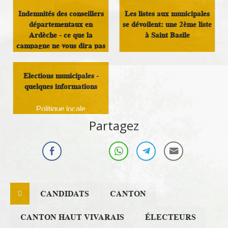
Indemnités des conseillers
Les listes aux municipales
départementaux en
se dévoilent: une 2ème liste
Ardèche - ce que la
à Saint Basile
campagne ne vous dira pas
!
Politique locale
Elections municipales -
Argent Public
quelques informations
Politique locale
Partagez
CANDIDATS
CANTON
CANTON HAUT VIVARAIS
ÉLECTEURS