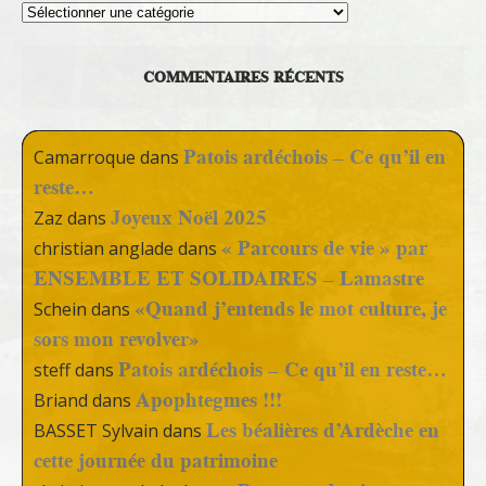
Thèmes
COMMENTAIRES RÉCENTS
Patois ardéchois – Ce qu’il en
Camarroque
dans
reste…
Joyeux Noël 2025
Zaz
dans
« Parcours de vie » par
christian anglade
dans
ENSEMBLE ET SOLIDAIRES – Lamastre
«Quand j’entends le mot culture, je
Schein
dans
sors mon revolver»
Patois ardéchois – Ce qu’il en reste…
steff
dans
Apophtegmes !!!
Briand
dans
Les béalières d’Ardèche en
BASSET Sylvain
dans
cette journée du patrimoine