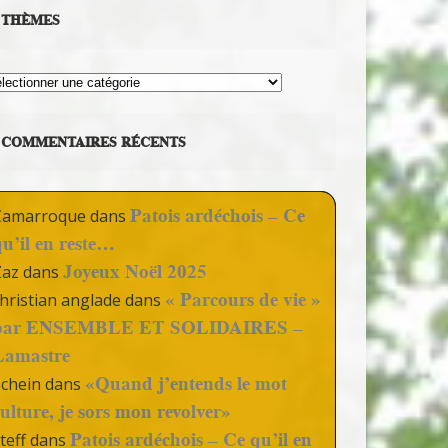
THÈMES
hèmes
COMMENTAIRES RÉCENTS
Patois ardéchois – Ce
Camarroque
dans
qu’il en reste…
Joyeux Noël 2025
Zaz
dans
« Parcours de vie »
hristian anglade
dans
par ENSEMBLE ET SOLIDAIRES –
Lamastre
«Quand j’entends le mot
Schein
dans
culture, je sors mon revolver»
Patois ardéchois – Ce qu’il en
teff
dans