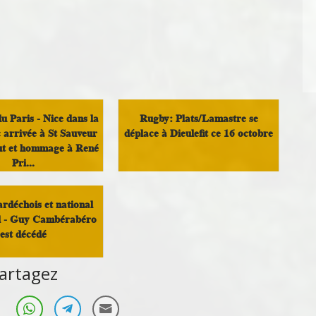
u Paris - Nice dans la
Rugby: Plats/Lamastre se
 arrivée à St Sauveur
déplace à Dieulefit ce 16 octobre
t et hommage à René
Pri...
Sport
Sport
rdéchois et national
il - Guy Cambérabéro
est décédé
artagez
Sport