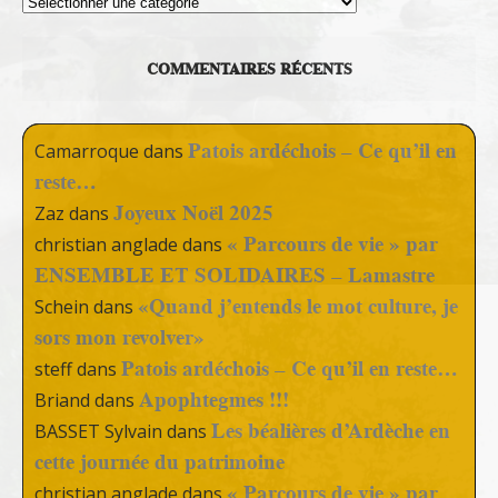
COMMENTAIRES RÉCENTS
Patois ardéchois – Ce qu’il en
Camarroque
dans
reste…
Joyeux Noël 2025
Zaz
dans
« Parcours de vie » par
christian anglade
dans
ENSEMBLE ET SOLIDAIRES – Lamastre
«Quand j’entends le mot culture, je
Schein
dans
sors mon revolver»
Patois ardéchois – Ce qu’il en reste…
steff
dans
Apophtegmes !!!
Briand
dans
Les béalières d’Ardèche en
BASSET Sylvain
dans
cette journée du patrimoine
« Parcours de vie » par
christian anglade
dans