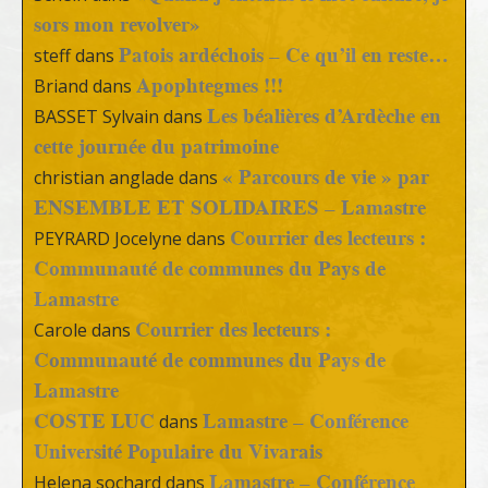
sors mon revolver»
Patois ardéchois – Ce qu’il en reste…
steff
dans
Apophtegmes !!!
Briand
dans
Les béalières d’Ardèche en
BASSET Sylvain
dans
cette journée du patrimoine
« Parcours de vie » par
christian anglade
dans
ENSEMBLE ET SOLIDAIRES – Lamastre
Courrier des lecteurs :
PEYRARD Jocelyne
dans
Communauté de communes du Pays de
Lamastre
Courrier des lecteurs :
Carole
dans
Communauté de communes du Pays de
Lamastre
COSTE LUC
Lamastre – Conférence
dans
Université Populaire du Vivarais
Lamastre – Conférence
Helena sochard
dans