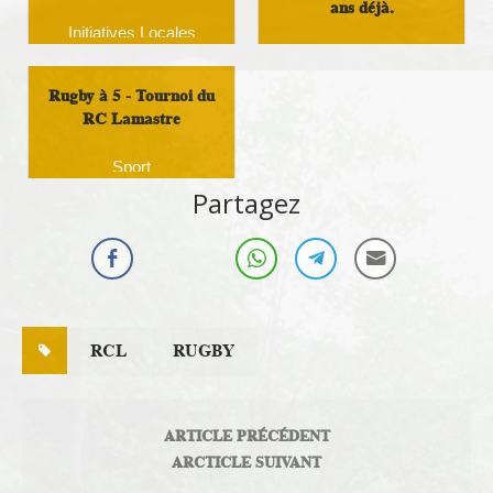
ans déjà.
Initiatives Locales
Loisirs
Rugby à 5 - Tournoi du
RC Lamastre
Sport
Partagez
RCL
RUGBY
ARTICLE PRÉCÉDENT
ARCTICLE SUIVANT