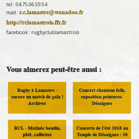
tel : 04.75.06.59.54
r.c.lamastre@wanadoo.fr
mail :
http://rclamastrois.ffr.fr
facebook : rugbyclublamastrois
Vous aimerez peut-être aussi :
Rugby à Lamastre -
Concert chansons folk,
encore un match de gala !
exposition peintures-
Archives
Désaignes
Sport
Loisirs
RCL - Matinée boudin,
Concerts de l’été 2018 au
pâté, caillettes
Temple de Désaignes : 50