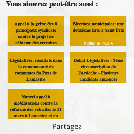
Vous aimerez peut-être aussi :
Appel à la grève des 8
Elections municipales: une
principaux syndicats
deuxième liste à Saint Prix
contre le projet de
réforme des retraites
Politique locale
Politique nationale
Législatives: résultats dans
Débat Législatives - 2ème
la communauté de
circonscription de
communes du Pays de
l'Ardèche - Plusieurs
Lamastre
candidats annoncés
Démocratie Locale
Infos Rassemblement
Nouvel appel à
autour du Doux
mobilisations contre la
réforme des retraites le 11
mars à Lamastre et en
Drôme-Ardèc...
Partagez