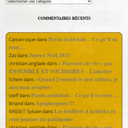
Thèmes
COMMENTAIRES RÉCENTS
Patois ardéchois – Ce qu’il en
Camarroque
dans
reste…
Joyeux Noël 2025
Zaz
dans
« Parcours de vie » par
christian anglade
dans
ENSEMBLE ET SOLIDAIRES – Lamastre
«Quand j’entends le mot culture, je
Schein
dans
sors mon revolver»
Patois ardéchois – Ce qu’il en reste…
steff
dans
Apophtegmes !!!
Briand
dans
Les béalières d’Ardèche en
BASSET Sylvain
dans
cette journée du patrimoine
« Parcours de vie » par
christian anglade
dans