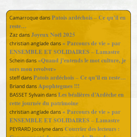
Patois ardéchois – Ce qu’il en
Camarroque
dans
reste…
Joyeux Noël 2025
Zaz
dans
« Parcours de vie » par
christian anglade
dans
ENSEMBLE ET SOLIDAIRES – Lamastre
«Quand j’entends le mot culture, je
Schein
dans
sors mon revolver»
Patois ardéchois – Ce qu’il en reste…
steff
dans
Apophtegmes !!!
Briand
dans
Les béalières d’Ardèche en
BASSET Sylvain
dans
cette journée du patrimoine
« Parcours de vie » par
christian anglade
dans
ENSEMBLE ET SOLIDAIRES – Lamastre
Courrier des lecteurs :
PEYRARD Jocelyne
dans