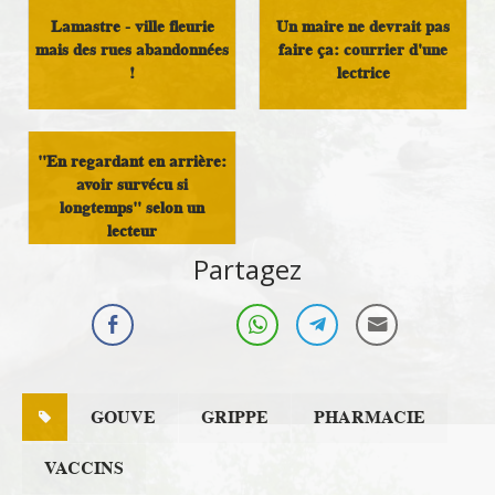
Lamastre - ville fleurie
Un maire ne devrait pas
mais des rues abandonnées
faire ça: courrier d'une
!
lectrice
Courrier des lecteurs
Courrier des lecteurs
"En regardant en arrière:
avoir survécu si
longtemps" selon un
lecteur
Partagez
Courrier des lecteurs
GOUVE
GRIPPE
PHARMACIE
VACCINS