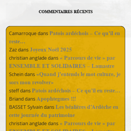
COMMENTAIRES RÉCENTS
Patois ardéchois – Ce qu’il en
Camarroque
dans
reste…
Joyeux Noël 2025
Zaz
dans
« Parcours de vie » par
christian anglade
dans
ENSEMBLE ET SOLIDAIRES – Lamastre
«Quand j’entends le mot culture, je
Schein
dans
sors mon revolver»
Patois ardéchois – Ce qu’il en reste…
steff
dans
Apophtegmes !!!
Briand
dans
Les béalières d’Ardèche en
BASSET Sylvain
dans
cette journée du patrimoine
« Parcours de vie » par
christian anglade
dans