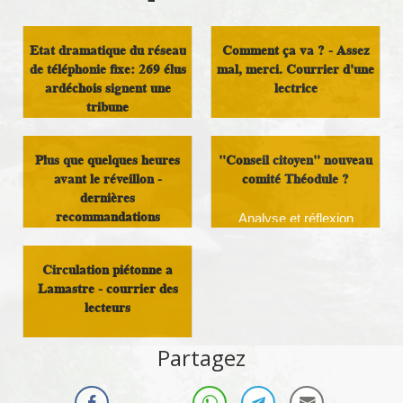
Etat dramatique du réseau
Comment ça va ? - Assez
de téléphonie fixe: 269 élus
mal, merci. Courrier d'une
ardéchois signent une
lectrice
tribune
Courrier des lecteurs
Courrier des lecteurs
Plus que quelques heures
"Conseil citoyen" nouveau
avant le réveillon -
comité Théodule ?
dernières
recommandations
Analyse et réflexion
(Rappel)
Circulation piétonne a
Infos Rassemblement
Lamastre - courrier des
autour du Doux
lecteurs
Courrier des lecteurs
Partagez