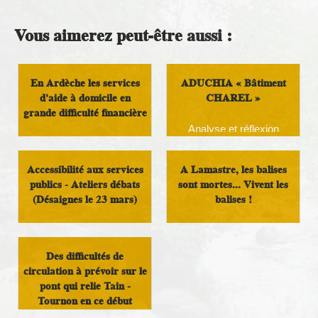
Vous aimerez peut-être aussi :
En Ardèche les services
ADUCHIA « Bâtiment
d'aide à domicile en
CHAREL »
grande difficulté financière
Analyse et réflexion
Santé et solidarité
Accessibilité aux services
A Lamastre, les balises
publics - Ateliers débats
sont mortes... Vivent les
(Désaignes le 23 mars)
balises !
Vivre au pays
Travaux
Des difficultés de
circulation à prévoir sur le
pont qui relie Tain -
Tournon en ce début
octobre