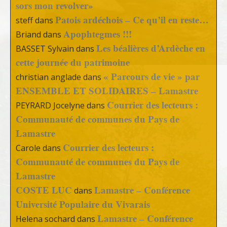
sors mon revolver»
Patois ardéchois – Ce qu’il en reste…
steff
dans
Apophtegmes !!!
Briand
dans
Les béalières d’Ardèche en
BASSET Sylvain
dans
cette journée du patrimoine
« Parcours de vie » par
christian anglade
dans
ENSEMBLE ET SOLIDAIRES – Lamastre
Courrier des lecteurs :
PEYRARD Jocelyne
dans
Communauté de communes du Pays de
Lamastre
Courrier des lecteurs :
Carole
dans
Communauté de communes du Pays de
Lamastre
COSTE LUC
Lamastre – Conférence
dans
Université Populaire du Vivarais
Lamastre – Conférence
Helena sochard
dans