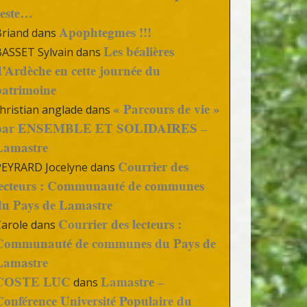
reste…
Apophtegmes !!!
Briand
dans
Les béalières
BASSET Sylvain
dans
d’Ardèche en cette journée du
patrimoine
« Parcours de vie »
hristian anglade
dans
par ENSEMBLE ET SOLIDAIRES –
Lamastre
Courrier des
PEYRARD Jocelyne
dans
lecteurs : Communauté de communes
du Pays de Lamastre
Courrier des lecteurs :
Carole
dans
Communauté de communes du Pays de
Lamastre
COSTE LUC
Lamastre –
dans
Conférence Université Populaire du