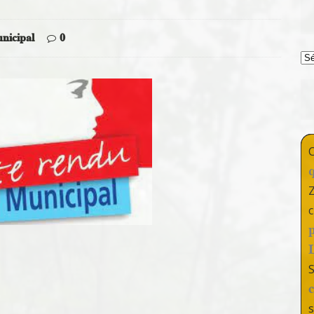
nicipal
0
T
c
s