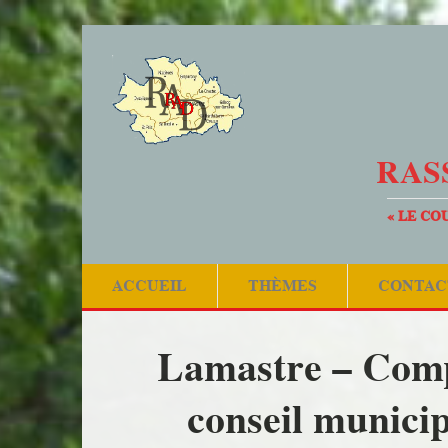
RAS
« LE CO
ACCUEIL
THÈMES
CONTAC
Lamastre – Comp
conseil munici