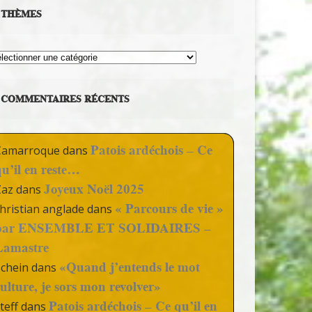
THÈMES
hèmes
COMMENTAIRES RÉCENTS
Patois ardéchois – Ce
Camarroque
dans
qu’il en reste…
Joyeux Noël 2025
Zaz
dans
« Parcours de vie »
hristian anglade
dans
par ENSEMBLE ET SOLIDAIRES –
Lamastre
«Quand j’entends le mot
Schein
dans
culture, je sors mon revolver»
Patois ardéchois – Ce qu’il en
teff
dans