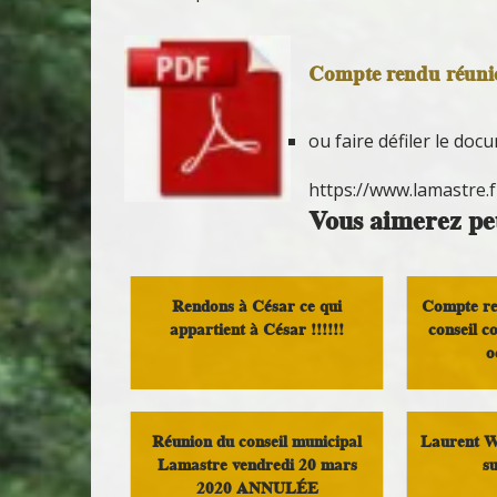
Compte rendu réuni
ou faire défiler le doc
https://www.lamastr
Vous aimerez peu
Rendons à César ce qui
Compte re
appartient à César !!!!!!
conseil 
o
Démocratie Locale
Compte
co
Réunion du conseil municipal
Laurent Wa
Lamastre vendredi 20 mars
su
2020 ANNULÉE