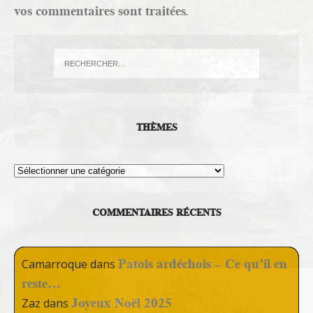
vos commentaires sont traitées
.
THÈMES
Thèmes
COMMENTAIRES RÉCENTS
Patois ardéchois – Ce qu’il en
Camarroque
dans
reste…
Joyeux Noël 2025
Zaz
dans