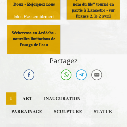
Doux - Rejoignez nous
nom du fils" tourné en
partie à Lamastre - sur
France 2, le 2 avril
Infos Rassemblement
autour du Doux
Infos Rassemblement
Sécheresse en Ardèche -
autour du Doux
nouvelles limitations de
l'usage de l'eau
Infos Rassemblement
Partagez
autour du Doux
ART
INAUGURATION
PARRAINAGE
SCULPTURE
STATUE