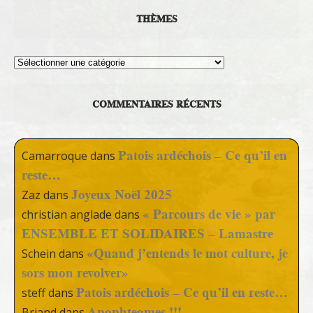
THÈMES
Thèmes
COMMENTAIRES RÉCENTS
Patois ardéchois – Ce qu’il en
Camarroque
dans
reste…
Joyeux Noël 2025
Zaz
dans
« Parcours de vie » par
christian anglade
dans
ENSEMBLE ET SOLIDAIRES – Lamastre
«Quand j’entends le mot culture, je
Schein
dans
sors mon revolver»
Patois ardéchois – Ce qu’il en reste…
steff
dans
Apophtegmes !!!
Briand
dans