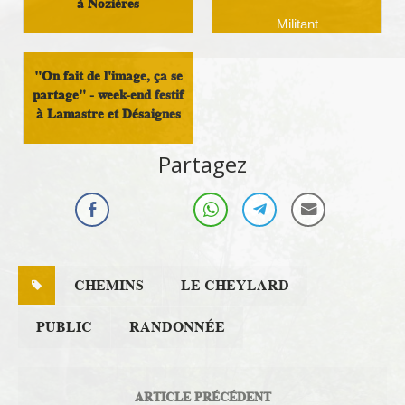
à Nozières
Militant
Militant
"On fait de l'image, ça se
partage" - week-end festif
à Lamastre et Désaignes
Militant
Partagez
CHEMINS
LE CHEYLARD
PUBLIC
RANDONNÉE
ARTICLE PRÉCÉDENT