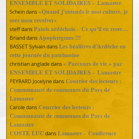
ENSEMBLE ET SOLIDAIRES – Lamastre
«Quand j’entends le mot culture, je
Schein
dans
sors mon revolver»
Patois ardéchois – Ce qu’il en reste…
steff
dans
Apophtegmes !!!
Briand
dans
Les béalières d’Ardèche en
BASSET Sylvain
dans
cette journée du patrimoine
« Parcours de vie » par
christian anglade
dans
ENSEMBLE ET SOLIDAIRES – Lamastre
Courrier des lecteurs :
PEYRARD Jocelyne
dans
Communauté de communes du Pays de
Lamastre
Courrier des lecteurs :
Carole
dans
Communauté de communes du Pays de
Lamastre
COSTE LUC
Lamastre – Conférence
dans