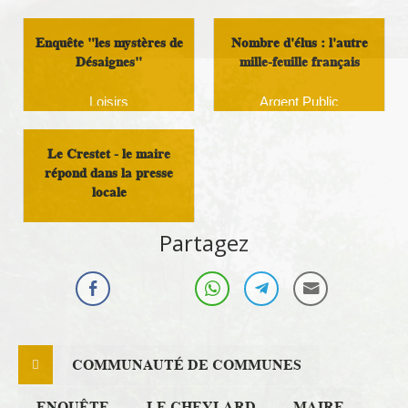
Vie Économique et emploi
Militant
Enquête "les mystères de
Nombre d'élus : l'autre
Désaignes"
mille-feuille français
Loisirs
Argent Public
Le Crestet - le maire
répond dans la presse
locale
Démocratie Locale
Partagez
COMMUNAUTÉ DE COMMUNES
ENQUÊTE
LE CHEYLARD
MAIRE