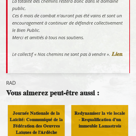
La totalité des chemins restera donc dans le domaine
public.
Ces 6 mois de combat n’auront pas été vains et sont un
encouragement à continuer de défendre collectivement
le Bien Public.
Merci et amitiés à tous nos soutiens.
Lien
Le collectif « Nos chemins ne sont pas à vendre »
.
.
RAD
Vous aimerez peut-être aussi :
Journée Nationale de la
Redynamiser la vie locale
Laïcité: Communiqué de la
- Requalification d'un
Fédération des Oeuvres
immeuble Lamastrois
Laïques de l'Ardèche