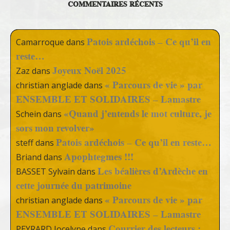
COMMENTAIRES RÉCENTS
Patois ardéchois – Ce qu’il en
Camarroque
dans
reste…
Joyeux Noël 2025
Zaz
dans
« Parcours de vie » par
christian anglade
dans
ENSEMBLE ET SOLIDAIRES – Lamastre
«Quand j’entends le mot culture, je
Schein
dans
sors mon revolver»
Patois ardéchois – Ce qu’il en reste…
steff
dans
Apophtegmes !!!
Briand
dans
Les béalières d’Ardèche en
BASSET Sylvain
dans
cette journée du patrimoine
« Parcours de vie » par
christian anglade
dans
ENSEMBLE ET SOLIDAIRES – Lamastre
Courrier des lecteurs :
PEYRARD Jocelyne
dans