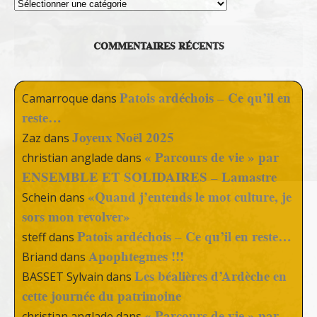
Thèmes
COMMENTAIRES RÉCENTS
Patois ardéchois – Ce qu’il en
Camarroque
dans
reste…
Joyeux Noël 2025
Zaz
dans
« Parcours de vie » par
christian anglade
dans
ENSEMBLE ET SOLIDAIRES – Lamastre
«Quand j’entends le mot culture, je
Schein
dans
sors mon revolver»
Patois ardéchois – Ce qu’il en reste…
steff
dans
Apophtegmes !!!
Briand
dans
Les béalières d’Ardèche en
BASSET Sylvain
dans
cette journée du patrimoine
« Parcours de vie » par
christian anglade
dans