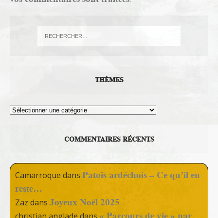
THÈMES
Thèmes
COMMENTAIRES RÉCENTS
Patois ardéchois – Ce qu’il en
Camarroque
dans
reste…
Joyeux Noël 2025
Zaz
dans
« Parcours de vie » par
christian anglade
dans