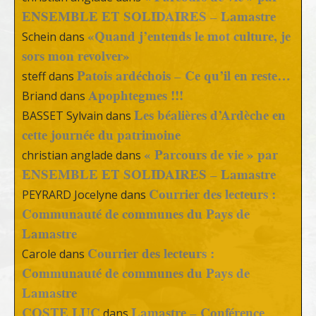
ENSEMBLE ET SOLIDAIRES – Lamastre
«Quand j’entends le mot culture, je
Schein
dans
sors mon revolver»
Patois ardéchois – Ce qu’il en reste…
steff
dans
Apophtegmes !!!
Briand
dans
Les béalières d’Ardèche en
BASSET Sylvain
dans
cette journée du patrimoine
« Parcours de vie » par
christian anglade
dans
ENSEMBLE ET SOLIDAIRES – Lamastre
Courrier des lecteurs :
PEYRARD Jocelyne
dans
Communauté de communes du Pays de
Lamastre
Courrier des lecteurs :
Carole
dans
Communauté de communes du Pays de
Lamastre
COSTE LUC
Lamastre – Conférence
dans