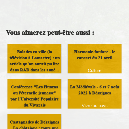
Vous aimerez peut-être aussi :
Balades en ville (la
Harmonie-fanfare - le
télévision à Lamastre) : un
concert du 21 avril
article qu’on aurait pu lire
dans RAD dans les anné...
Culture
Histoire et Patrimoine
Conférence "Les Hunzas
La Médiévale - 6 et 7 août
ou l'éternelle jeunesse"
2022 à Désaignes
par l'Université Populaire
du Vivarais
Vivre au pays
Culture
Castagnades de Désaignes
. La châtaigne : toute une