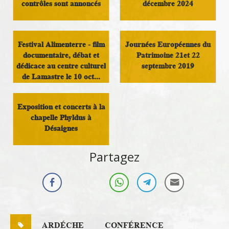
contrôles sont annoncés
décembre 2024
Infos Rassemblement
Culture
autour du Doux
Festival Alimenterre - film
Journées Européennes du
documentaire, débat et
Patrimoine 21et 22
dédicace au centre culturel
septembre 2019
de Lamastre le 10 oct...
Vivre au pays
Militant
Exposition et concerts à la
chapelle Phyldus à
Désaignes
Culture
Partagez
ARDÉCHE
CONFÉRENCE