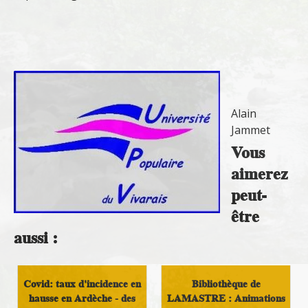
Alain
Jammet
Vous
aimerez
peut-
être
aussi :
Covid: taux d'incidence en
Bibliothèque de
hausse en Ardèche - des
LAMASTRE : Animations