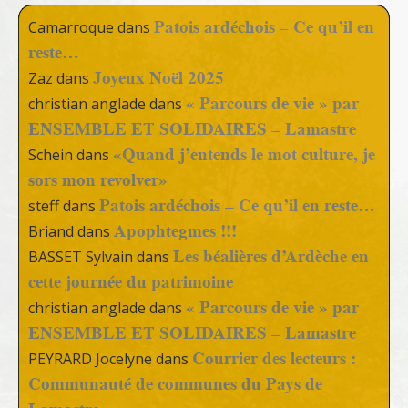
Patois ardéchois – Ce qu’il en
Camarroque
dans
reste…
Joyeux Noël 2025
Zaz
dans
« Parcours de vie » par
christian anglade
dans
ENSEMBLE ET SOLIDAIRES – Lamastre
«Quand j’entends le mot culture, je
Schein
dans
sors mon revolver»
Patois ardéchois – Ce qu’il en reste…
steff
dans
Apophtegmes !!!
Briand
dans
Les béalières d’Ardèche en
BASSET Sylvain
dans
cette journée du patrimoine
« Parcours de vie » par
christian anglade
dans
ENSEMBLE ET SOLIDAIRES – Lamastre
Courrier des lecteurs :
PEYRARD Jocelyne
dans
Communauté de communes du Pays de