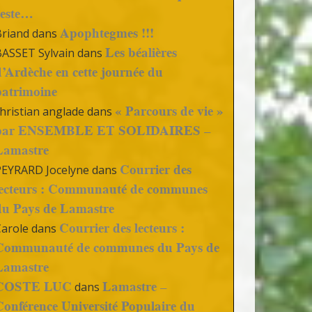
reste…
Apophtegmes !!!
Briand
dans
Les béalières
BASSET Sylvain
dans
d’Ardèche en cette journée du
patrimoine
« Parcours de vie »
hristian anglade
dans
par ENSEMBLE ET SOLIDAIRES –
Lamastre
Courrier des
PEYRARD Jocelyne
dans
lecteurs : Communauté de communes
du Pays de Lamastre
Courrier des lecteurs :
Carole
dans
Communauté de communes du Pays de
Lamastre
COSTE LUC
Lamastre –
dans
Conférence Université Populaire du