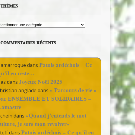
THÈMES
hèmes
COMMENTAIRES RÉCENTS
Patois ardéchois – Ce
Camarroque
dans
qu’il en reste…
Joyeux Noël 2025
Zaz
dans
« Parcours de vie »
hristian anglade
dans
par ENSEMBLE ET SOLIDAIRES –
Lamastre
«Quand j’entends le mot
Schein
dans
culture, je sors mon revolver»
Patois ardéchois – Ce qu’il en
teff
dans