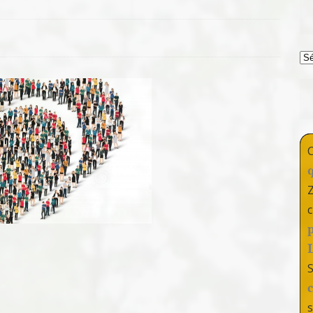
T
c
s