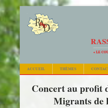
RAS
« LE CO
ACCUEIL
THÈMES
CONTAC
Concert au profit d
Migrants de 