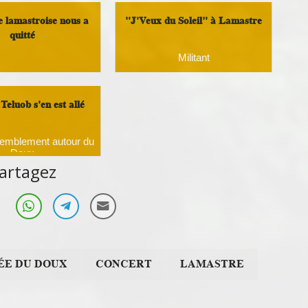
e lamastroise nous a
"J'Veux du Soleil" à Lamastre
quitté
Militant
semblement autour du
Doux
Teluob s'en est allé
semblement autour du
Doux
artagez
ÉE DU DOUX
CONCERT
LAMASTRE