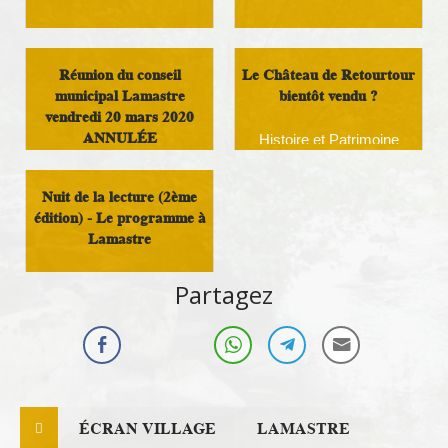
Infos Rassemblement
Initiatives Locales
autour du Doux
Réunion du conseil
Le Château de Retourtour
municipal Lamastre
bientôt vendu ?
vendredi 20 mars 2020
ANNULÉE
Histoire et Patrimoine
Infos Rassemblement
Nuit de la lecture (2ème
autour du Doux
édition) - Le programme à
Lamastre
Culture
Partagez
ÉCRAN VILLAGE
LAMASTRE