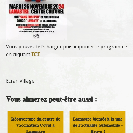
Vous pouvez télécharger puis imprimer le programme
ICI
en cliquant
Ecran Village
Vous aimerez peut-être aussi :
Réouverture du centre de
Lamastre bientôt à la une
vaccination Covid à
de l'actualité automobile -
Lamastre
Bravo !