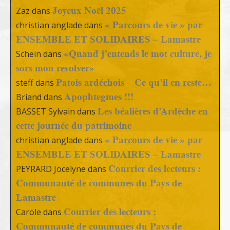
Joyeux Noël 2025
Zaz
dans
« Parcours de vie » par
christian anglade
dans
ENSEMBLE ET SOLIDAIRES – Lamastre
«Quand j’entends le mot culture, je
Schein
dans
sors mon revolver»
Patois ardéchois – Ce qu’il en reste…
steff
dans
Apophtegmes !!!
Briand
dans
Les béalières d’Ardèche en
BASSET Sylvain
dans
cette journée du patrimoine
« Parcours de vie » par
christian anglade
dans
ENSEMBLE ET SOLIDAIRES – Lamastre
Courrier des lecteurs :
PEYRARD Jocelyne
dans
Communauté de communes du Pays de
Lamastre
Courrier des lecteurs :
Carole
dans
Communauté de communes du Pays de