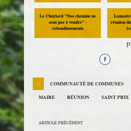
Dém
Démocratie Locale
Le Cheylard "Nos chemins ne
Lamastre
sont pas à vendre" -
réunion du
rebondissements
1e
P
Démocratie Locale
Compte
COMMUNAUTÉ DE COMMUNES
MAIRE
RÉUNION
SAINT PRIX
ARTICLE PRÉCÉDENT