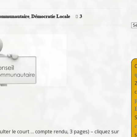
communautaire
Démocratie Locale
3
,
T
c
lter le court … compte rendu, 3 pages) – cliquez sur
s