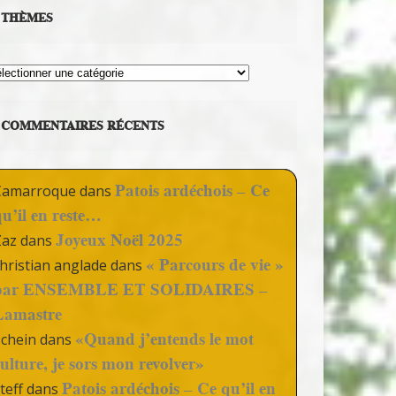
THÈMES
hèmes
COMMENTAIRES RÉCENTS
Patois ardéchois – Ce
Camarroque
dans
qu’il en reste…
Joyeux Noël 2025
Zaz
dans
« Parcours de vie »
hristian anglade
dans
par ENSEMBLE ET SOLIDAIRES –
Lamastre
«Quand j’entends le mot
Schein
dans
culture, je sors mon revolver»
Patois ardéchois – Ce qu’il en
teff
dans