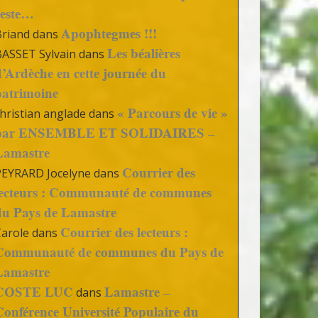
reste…
Apophtegmes !!!
Briand
dans
Les béalières
BASSET Sylvain
dans
d’Ardèche en cette journée du
patrimoine
« Parcours de vie »
hristian anglade
dans
par ENSEMBLE ET SOLIDAIRES –
Lamastre
Courrier des
PEYRARD Jocelyne
dans
lecteurs : Communauté de communes
du Pays de Lamastre
Courrier des lecteurs :
Carole
dans
Communauté de communes du Pays de
Lamastre
COSTE LUC
Lamastre –
dans
Conférence Université Populaire du