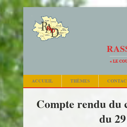
RAS
« LE CO
ACCUEIL
THÈMES
CONTAC
Compte rendu du 
du 29