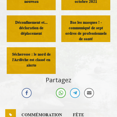
nouveau
octobre 2021
Infos Rassemblement
Vivre au pays
autour du Doux
Déconfinement et...
Bas les masques ! -
déclaration de
communiqué de sept
déplacement
ordres de professionnels
de santé
Infos Rassemblement
autour du Doux
Infos Rassemblement
Sécheresse : le nord de
autour du Doux
l'Ardèche est classé en
alerte
Infos Rassemblement
Partagez
autour du Doux
COMMÉMORATION
FÊTE