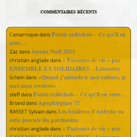
COMMENTAIRES RÉCENTS
Patois ardéchois – Ce qu’il en
Camarroque
dans
reste…
Joyeux Noël 2025
Zaz
dans
« Parcours de vie » par
christian anglade
dans
ENSEMBLE ET SOLIDAIRES – Lamastre
«Quand j’entends le mot culture, je
Schein
dans
sors mon revolver»
Patois ardéchois – Ce qu’il en reste…
steff
dans
Apophtegmes !!!
Briand
dans
Les béalières d’Ardèche en
BASSET Sylvain
dans
cette journée du patrimoine
« Parcours de vie » par
christian anglade
dans