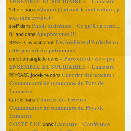
ENSEMBLE ET SOLIDAIRES – Lamastre
«Quand j’entends le mot culture, je
Schein
dans
sors mon revolver»
Patois ardéchois – Ce qu’il en reste…
steff
dans
Apophtegmes !!!
Briand
dans
Les béalières d’Ardèche en
BASSET Sylvain
dans
cette journée du patrimoine
« Parcours de vie » par
christian anglade
dans
ENSEMBLE ET SOLIDAIRES – Lamastre
Courrier des lecteurs :
PEYRARD Jocelyne
dans
Communauté de communes du Pays de
Lamastre
Courrier des lecteurs :
Carole
dans
Communauté de communes du Pays de
Lamastre
COSTE LUC
Lamastre – Conférence
dans