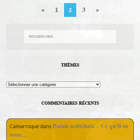
«
1
3
»
2
THÈMES
Thèmes
COMMENTAIRES RÉCENTS
Patois ardéchois – Ce qu’il en
Camarroque
dans
reste…