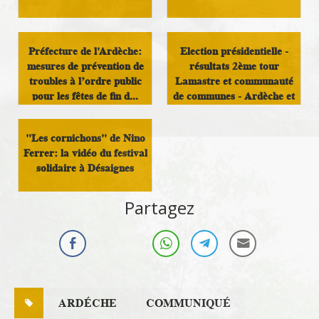
Militant
Immigration
Préfecture de l'Ardèche:
Election présidentielle -
mesures de prévention de
résultats 2ème tour
troubles à l’ordre public
Lamastre et communauté
pour les fêtes de fin d...
de communes - Ardèche et
nation...
Infos Rassemblement
"Les cornichons" de Nino
autour du Doux
Politique nationale
Ferrer: la vidéo du festival
solidaire à Désaignes
Militant
Partagez
ARDÉCHE
COMMUNIQUÉ