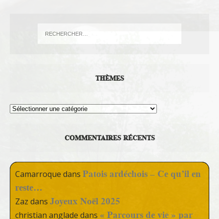
THÈMES
Thèmes
COMMENTAIRES RÉCENTS
Patois ardéchois – Ce qu’il en
Camarroque
dans
reste…
Joyeux Noël 2025
Zaz
dans
« Parcours de vie » par
christian anglade
dans