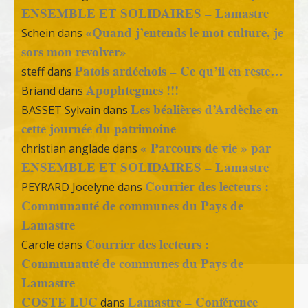
ENSEMBLE ET SOLIDAIRES – Lamastre
«Quand j’entends le mot culture, je
Schein
dans
sors mon revolver»
Patois ardéchois – Ce qu’il en reste…
steff
dans
Apophtegmes !!!
Briand
dans
Les béalières d’Ardèche en
BASSET Sylvain
dans
cette journée du patrimoine
« Parcours de vie » par
christian anglade
dans
ENSEMBLE ET SOLIDAIRES – Lamastre
Courrier des lecteurs :
PEYRARD Jocelyne
dans
Communauté de communes du Pays de
Lamastre
Courrier des lecteurs :
Carole
dans
Communauté de communes du Pays de
Lamastre
COSTE LUC
Lamastre – Conférence
dans