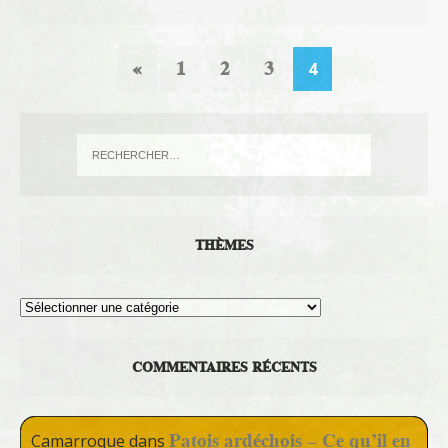
«
1
2
3
4
THÈMES
Thèmes
COMMENTAIRES RÉCENTS
Patois ardéchois – Ce qu’il en
Camarroque
dans