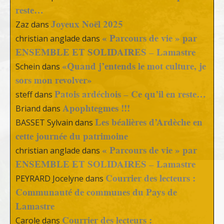
reste…
Joyeux Noël 2025
Zaz
dans
« Parcours de vie » par
christian anglade
dans
ENSEMBLE ET SOLIDAIRES – Lamastre
«Quand j’entends le mot culture, je
Schein
dans
sors mon revolver»
Patois ardéchois – Ce qu’il en reste…
steff
dans
Apophtegmes !!!
Briand
dans
Les béalières d’Ardèche en
BASSET Sylvain
dans
cette journée du patrimoine
« Parcours de vie » par
christian anglade
dans
ENSEMBLE ET SOLIDAIRES – Lamastre
Courrier des lecteurs :
PEYRARD Jocelyne
dans
Communauté de communes du Pays de
Lamastre
Courrier des lecteurs :
Carole
dans