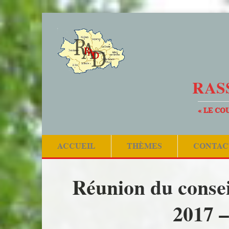
RAS
« LE CO
ACCUEIL
THÈMES
CONTAC
Réunion du conseil
2017 