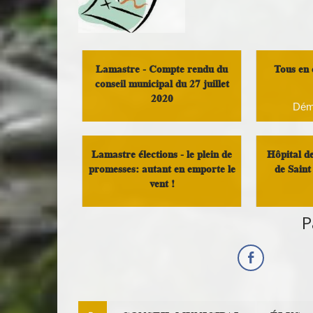
Lamastre - Compte rendu du
Tous en
conseil municipal du 27 juillet
2020
Dém
Compte rendu de conseil
municipal
Lamastre élections - le plein de
Hôpital d
promesses: autant en emporte le
de Saint 
vent !
P
Politique locale
Sant