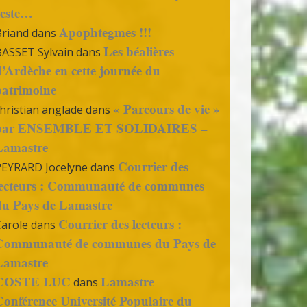
reste…
Apophtegmes !!!
Briand
dans
Les béalières
BASSET Sylvain
dans
d’Ardèche en cette journée du
patrimoine
« Parcours de vie »
hristian anglade
dans
par ENSEMBLE ET SOLIDAIRES –
Lamastre
Courrier des
PEYRARD Jocelyne
dans
lecteurs : Communauté de communes
du Pays de Lamastre
Courrier des lecteurs :
Carole
dans
Communauté de communes du Pays de
Lamastre
COSTE LUC
Lamastre –
dans
Conférence Université Populaire du