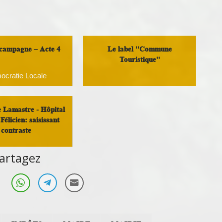
 campagne – Acte 4
Le label "Commune
Touristique"
ocratie Locale
Analyse et réflexion
e Lamastre - Hôpital
Félicien: saisissant
contraste
artagez
é et solidarité