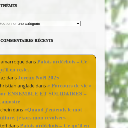
THÈMES
hèmes
COMMENTAIRES RÉCENTS
Patois ardéchois – Ce
Camarroque
dans
qu’il en reste…
Joyeux Noël 2025
Zaz
dans
« Parcours de vie »
hristian anglade
dans
par ENSEMBLE ET SOLIDAIRES –
Lamastre
«Quand j’entends le mot
Schein
dans
culture, je sors mon revolver»
Patois ardéchois – Ce qu’il en
teff
dans