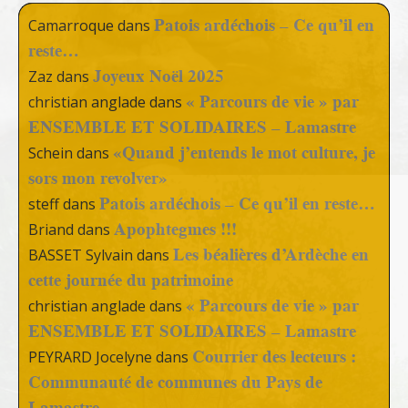
Patois ardéchois – Ce qu’il en
Camarroque
dans
reste…
Joyeux Noël 2025
Zaz
dans
« Parcours de vie » par
christian anglade
dans
ENSEMBLE ET SOLIDAIRES – Lamastre
«Quand j’entends le mot culture, je
Schein
dans
sors mon revolver»
Patois ardéchois – Ce qu’il en reste…
steff
dans
Apophtegmes !!!
Briand
dans
Les béalières d’Ardèche en
BASSET Sylvain
dans
cette journée du patrimoine
« Parcours de vie » par
christian anglade
dans
ENSEMBLE ET SOLIDAIRES – Lamastre
Courrier des lecteurs :
PEYRARD Jocelyne
dans
Communauté de communes du Pays de
Lamastre