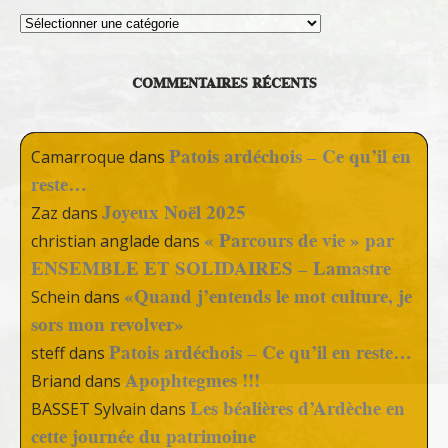
Thèmes
COMMENTAIRES RÉCENTS
Patois ardéchois – Ce qu’il en
Camarroque
dans
reste…
Joyeux Noël 2025
Zaz
dans
« Parcours de vie » par
christian anglade
dans
ENSEMBLE ET SOLIDAIRES – Lamastre
«Quand j’entends le mot culture, je
Schein
dans
sors mon revolver»
Patois ardéchois – Ce qu’il en reste…
steff
dans
Apophtegmes !!!
Briand
dans
Les béalières d’Ardèche en
BASSET Sylvain
dans
cette journée du patrimoine