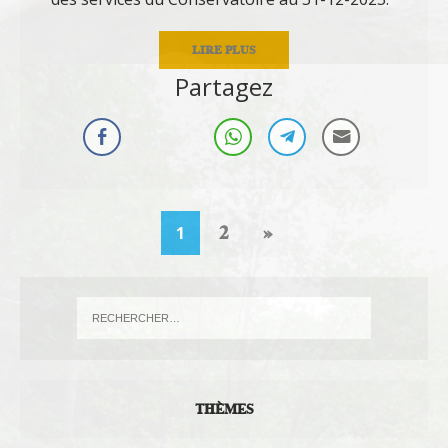
LIRE PLUS
Partagez
2
»
1
THÈMES