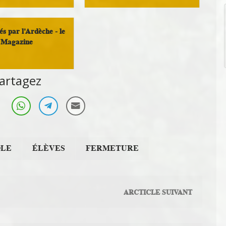
Vivre au pays
és par l'Ardèche - le
Magazine
Tourisme
artagez
OLE
ÉLÈVES
FERMETURE
ARCTICLE SUIVANT