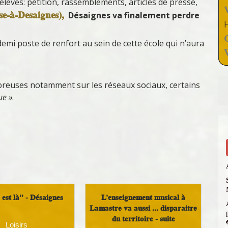
lèves: pétition, rassemblements, articles de presse,
se-à-Desaignes),
Désaignes va finalement perdre
demi poste de renfort au sein de cette école qui n’aura
mbreuses notamment sur les réseaux sociaux, certains
ue »
.
est là" - Désaignes
L'enseignement musical à
Lamastre va aussi ... disparaitre
du territoire - suite
Loisirs