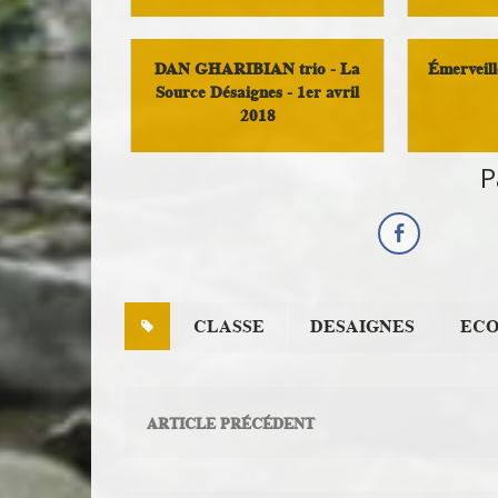
Histoire et Patrimoine
DAN GHARIBIAN trio - La
Émerveill
Source Désaignes - 1er avril
2018
P
Loisirs
CLASSE
DESAIGNES
EC
ARTICLE PRÉCÉDENT