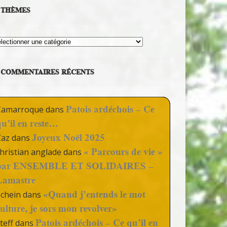
THÈMES
hèmes
COMMENTAIRES RÉCENTS
Patois ardéchois – Ce
Camarroque
dans
qu’il en reste…
Joyeux Noël 2025
Zaz
dans
« Parcours de vie »
hristian anglade
dans
par ENSEMBLE ET SOLIDAIRES –
Lamastre
«Quand j’entends le mot
Schein
dans
culture, je sors mon revolver»
Patois ardéchois – Ce qu’il en
teff
dans