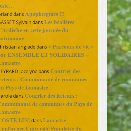
reste…
Apophtegmes !!!
Briand
dans
Les béalières
BASSET Sylvain
dans
d’Ardèche en cette journée du
patrimoine
« Parcours de vie »
hristian anglade
dans
par ENSEMBLE ET SOLIDAIRES –
Lamastre
Courrier des
PEYRARD Jocelyne
dans
lecteurs : Communauté de communes
du Pays de Lamastre
Courrier des lecteurs :
Carole
dans
Communauté de communes du Pays de
Lamastre
COSTE LUC
Lamastre –
dans
Conférence Université Populaire du