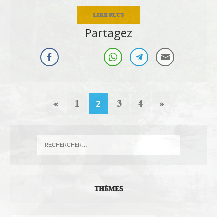
LIRE PLUS
Partagez
«
1
3
4
»
2
THÈMES