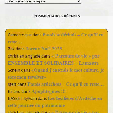
Thèmes
COMMENTAIRES RÉCENTS
Patois ardéchois – Ce qu’il en
Camarroque
dans
reste…
Joyeux Noël 2025
Zaz
dans
« Parcours de vie » par
christian anglade
dans
ENSEMBLE ET SOLIDAIRES – Lamastre
«Quand j’entends le mot culture, je
Schein
dans
sors mon revolver»
Patois ardéchois – Ce qu’il en reste…
steff
dans
Apophtegmes !!!
Briand
dans
Les béalières d’Ardèche en
BASSET Sylvain
dans
cette journée du patrimoine
« Parcours de vie » par
christian anglade
dans